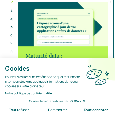
la rédaction d’un CCTP ?
À quel moment un CCTP rédigé avec l’aide de l’IA
apporte-t-il réellement de la valeur ?
Pourquoi les clauses sensibles restent-elles un point
de vigilance majeur dans un CCTP rédigé avec l’aide
de l’IA ?
En quoi l’expertise métier reste-t-elle indispensable
face aux limites de l’IA ?
Quels risques une organisation prend-elle en
s’appuyant trop fortement sur l’IA ?
Quelles bonnes pratiques permettent d’utiliser l’IA
sans perdre la maîtrise du CCTP ?
Quelle valeur ajoutée Amoddex apporte-t-il dans un
CCTP intégrant l’IA ?