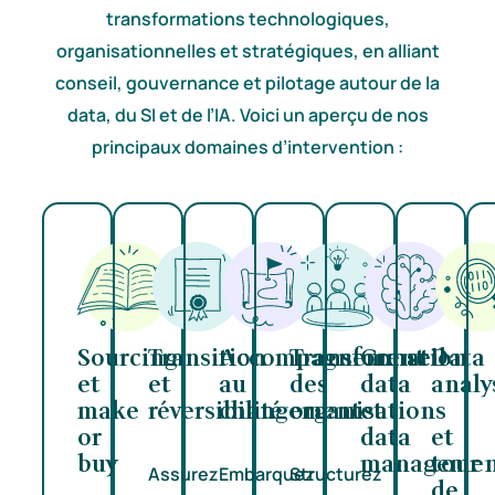
transformations technologiques,
organisationnelles et stratégiques, en alliant
conseil, gouvernance et pilotage autour de la
data, du SI et de l’IA. Voici un aperçu de nos
principaux domaines d’intervention :
Sourcing
Transition
Accompagnement
Transformation
Conseil
Data
et
et
au
des
data
analy
make
réversibilité
changement
organisations
et
or
data
et
buy
managemen
tour
Assurez
Embarquez
Structurez
de