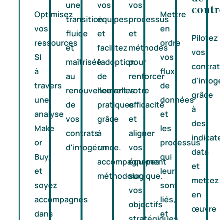
une
vos
vos
contr
Optimisez
Mettre
transition
équipes
processus
vos
en
fluide
et
et
Pilotez
ressources
ordre
et
facilitez
méthodes
vos
SI
vos
maîtrisée
l’adoption
pour
contra
à
flux
au
de
renforcer
d'infog
travers
de
renouvellement
nouvelles
votre
grâce
une
données
de
pratiques
efficacité
à
analyse
et
vos
grâce
et
des
Make
les
contrats
à
aligner
indicat
or
processus
d'infogérance.
un
vos
data
Buy,
qui
accompagnement
équipes
et
et
leur
méthodologique.
sur
mettez
soyez
sont
vos
en
accompagnés
liés,
objectifs
œuvre
dans
et
stratégiques.