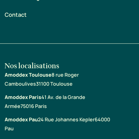
Contact
Nos localisations
Amoddex Toulouse
8 rue Roger
Camboulives
31100 Toulouse
Amoddex Paris
41 Av. de la Grande
Armée
75016 Paris
Amoddex Pau
24 Rue Johannes Kepler
64000
Pau