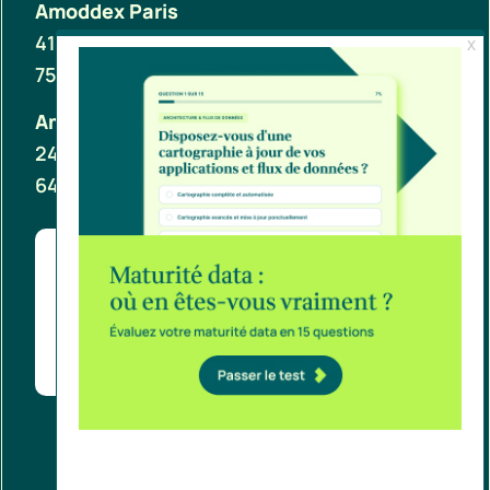
Amoddex Paris
41 Av. de la Grande Armée
75016 Paris
Amoddex Pau
24 Rue Johannes Kepler
64000 Pau